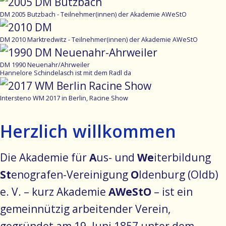
DM 2005 Butzbach - Teilnehmer(innen) der Akademie AWeStO
DM 2010 Marktredwitz - Teilnehmer(innen) der Akademie AWeStO
DM 1990 Neuenahr/Ahrweiler
Hannelore Schindelasch ist mit dem Radl da
Intersteno WM 2017 in Berlin, Racine Show
Herzlich willkommen
Die Akademie für
A
us- und
We
iterbildung
St
enografen-Vereinigung
O
ldenburg (Oldb)
e. V. – kurz Akademie
AWeStO
– ist ein
gemeinnützig arbeitender Verein,